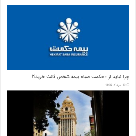
چرا نباید از «حکمت صبا» بیمه شخص ثالث خرید؟!
10-مرداد-1405