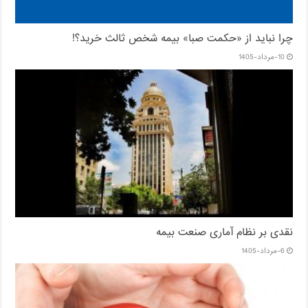
چرا نباید از «حکمت صبا» بیمه شخص ثالث خرید؟!
10-مرداد-1405
نقدی بر نظام آماری صنعت بیمه
6-مرداد-1405