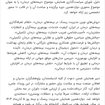
دلیل، شورای سیاست‌گذاری همایش، موضوع «بیمه‌های درمان» را به عنوان
موضوع محوری دوازدهمین دوره برگزیده و مباحث آن را در قالب ۱۰ محور
تخصصی زیر ارائه خواهد کرد.
«روش‌های نوین مدیریت ریسک در بیمه‌های درمان»، «نظام تعرفه‌گذاری
بیمه‌های درمان در ایران، کیفیت خدمات، بهره‌وری بیمه‌گران و انتظارات
مشتریان»، «آسیب‌شناسی ضریب خسارت بیمه‌های درمان تکمیلی»،
«چالش‌های سیاسی، حقوقی، قانونی و نظارتی بیمه‌های درمان تکمیلی»،
«چالش‌ها و فرصت‌های همکاری بیمه‌های بازرگانی با نظام پایه‌ای بهداشت
و درمان کشور»، «تحول دیجیتال و مدیریت بیمه‌های درمان»، «آینده‌
بیمه‌های درمان و تحولات آن»، «اقتصاد بیمه‌های درمانی؛ کاهش هزینه‌ها
و افزایش بهره‌وری»، «بررسی مدل‌های موفق جهانی در ارائه بیمه‌های
درمانی و تطبیق آن با شرایط ایران»، «نقش بیمه‌های درمان در افزایش
عدالت دسترسی به خدمات درمانی».
دبیر همایش ضمن دعوت از کلیه اندیشمندان، پژوهشگران، مدیران و
فعالان صنعت بیمه و سلامت برای حضور و مشارکت در این رویداد علمی،
اعلام کرد: آثار دریافت‌شده پس از ارزیابی هیئت داوران در سه بخش
«مقالات ارائه»، «مقالات صرفاً چاپ» و «مقالات پوستری» دسته‌بندی
خواهد شد. دوازدهمین همایش مدیریت ریسک و بیمه روز ۵ آبان‌ماه ۱۴۰۴
در سالن همایش‌های بین‌المللی کتابخانه ملی برگزار می‌شود و همانند