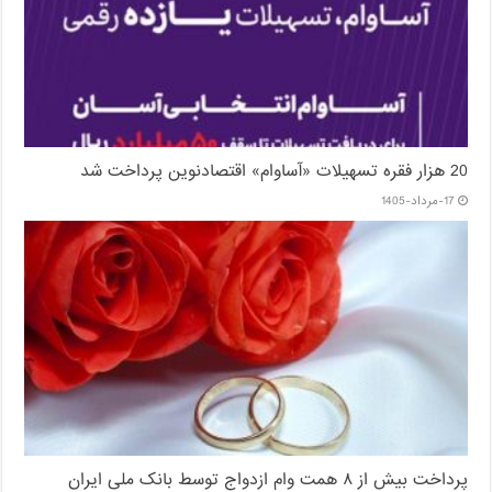
20 هزار فقره تسهیلات «آساوام» اقتصادنوین پرداخت شد
17-مرداد-1405
پرداخت بیش از ۸ همت وام ازدواج توسط بانک ملی ایران