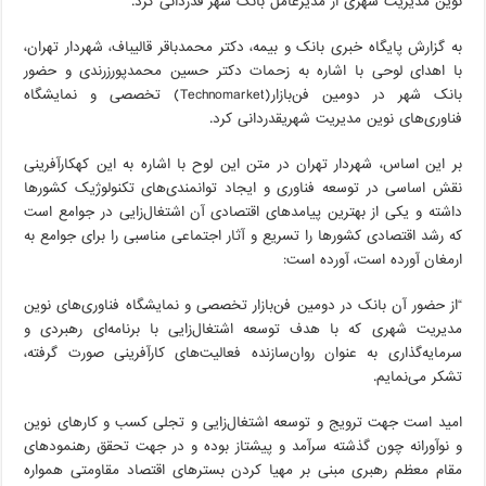
نوین مدیریت شهری از مدیرعامل بانک شهر قدردانی کرد.
به گزارش پایگاه خبری بانک و بیمه، دکتر محمدباقر قالیباف، شهردار تهران،
با اهدای لوحی با اشاره به زحمات دکتر حسین محمدپورزرندی و حضور
بانک شهر در دومین فن‌بازار(Technomarket) تخصصی و نمایشگاه
فناوری‌های نوین مدیریت شهریقدردانی کرد.
بر این اساس، شهردار تهران در متن این لوح با اشاره به این ‌کهکارآفرینی
نقش اساسی در توسعه فناوری و ایجاد توانمندی‌های تکنولوژیک کشورها
داشته و یکی از بهترین پیامدهای اقتصادی آن اشتغال‌زایی در جوامع است
که رشد اقتصادی کشورها را تسریع و آثار اجتماعی مناسبی را برای جوامع به
ارمغان آورده است، آورده است:
“از حضور آن بانک در دومین فن‌بازار تخصصی و نمایشگاه فناوری‌های نوین
مدیریت شهری که با هدف توسعه اشتغال‌زایی با برنامه‌ای رهبردی و
سرمایه‌گذاری به عنوان روان‌سازنده فعالیت‌های کارآفرینی صورت گرفته،
تشکر می‌نمایم.
امید است جهت ترویج و توسعه اشتغال‌زایی و تجلی کسب و کارهای نوین
و نوآورانه چون گذشته سرآمد و پیشتاز بوده و در جهت تحقق رهنمودهای
مقام معظم رهبری مبنی بر مهیا کردن بسترهای اقتصاد مقاومتی همواره