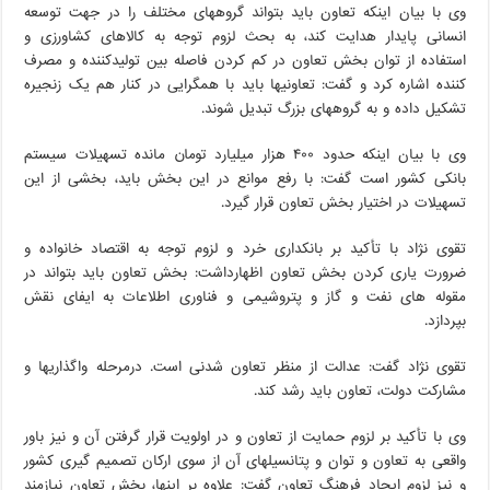
وی با بیان اینکه تعاون باید بتواند گروههای مختلف را در جهت توسعه
انسانی پایدار هدایت کند، به بحث لزوم توجه به کالاهای کشاورزی و
استفاده از توان بخش تعاون در کم کردن فاصله بین تولیدکننده و مصرف
کننده اشاره کرد و گفت: تعاونیها باید با همگرایی در کنار هم یک زنجیره
تشکیل داده و به گروههای بزرگ تبدیل شوند.
وی با بیان اینکه حدود ۴۰۰ هزار میلیارد تومان مانده تسهیلات سیستم
بانکی کشور است گفت: با رفع موانع در این بخش باید، بخشی از این
تسهیلات در اختیار بخش تعاون قرار گیرد.
تقوی نژاد با تأکید بر بانکداری خرد و لزوم توجه به اقتصاد خانواده و
ضرورت یاری کردن بخش تعاون اظهارداشت: بخش تعاون باید بتواند در
مقوله های نفت و گاز و پتروشیمی و فناوری اطلاعات به ایفای نقش
بپردازد.
تقوی نژاد گفت: عدالت از منظر تعاون شدنی است. درمرحله واگذاریها و
مشارکت دولت، تعاون باید رشد کند.
وی با تأکید بر لزوم حمایت از تعاون و در اولویت قرار گرفتن آن و نیز باور
واقعی به تعاون و توان و پتانسیلهای آن از سوی ارکان تصمیم گیری کشور
و نیز لزوم ایجاد فرهنگ تعاون گفت: علاوه بر اینها، بخش تعاون نیازمند