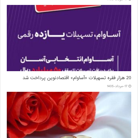
20 هزار فقره تسهیلات «آساوام» اقتصادنوین پرداخت شد
17-مرداد-1405