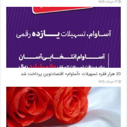
17-مرداد-1405
20 هزار فقره تسهیلات «آساوام» اقتصادنوین پرداخت شد
17-مرداد-1405