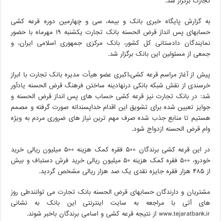
تجارت برگزار شد.
به گزارش پایگاه خبری بانک و بیمه، سی و چهارمین دوره قرعه کشی
حسابهای پس انداز قرض الحسنه بانک تجارت یکشنبه ۱۹ مهرماه با حضور
نمایندگان دادستانی کل کشور، بانک مرکزی جمهوری اسلامی ایران، و
جمعی از مسئولین این بانک برگزار شد.
پیش از آغاز مراسم قرعه کشی،اکبری عضو هیأت مدیره بانک تجارت با ابراز
خرسندی از نقش شبکه بانکی درنهادینه ساختن فرهنگ قرض الحسنه یادآور
شد: در بانک تجارت نیز قرعه کشی حساب های پس انداز قرض الحسنه و
جوایز تعیین شده برای تشویق این اقدام خداپسندانه صورت گرفته و مصمم
هستیم تا منابع جذب شده صرف مهم ترین نیاز های ضروری مردم به ویژه
وام قرض الحسنه ازدواج شود.
در این قرعه کشی برندگان ۵۰۰ فقره کمک هزینه ۵۰۰ میلیون ریالی خرید
خودرو، ۵۰۰ فقره کمک هزینه ۵۰ میلیون ریالی خرید فرش دستباف و بیش
از ۴۸۵ هزار فقره جایزه نقدی یک صد هزار ریالی مشخص گردید.
مشتریان و دارندگان حسابهای قرض الحسنه بانک تجارت می توانندطی روز
های آتی با مراجعه به سایت اینترنتی این بانک به نشانی
www.tejaratbank.ir از نتیجه قرعه کشی و اسامی برندگان باخبر شوند.