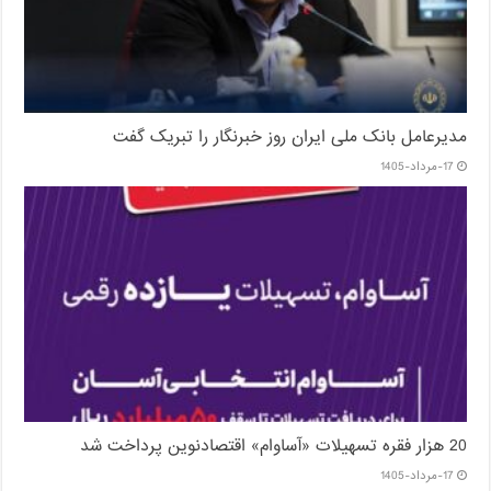
مدیرعامل بانک ملی ایران روز خبرنگار را تبریک گفت
17-مرداد-1405
20 هزار فقره تسهیلات «آساوام» اقتصادنوین پرداخت شد
17-مرداد-1405