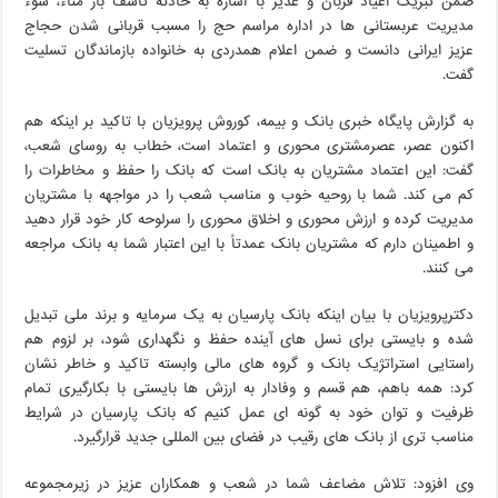
ضمن تبریک اعیاد قربان و غدیر با اشاره به حادثه تاسف بار مناء، سوء
مدیریت عربستانی ها در اداره مراسم حج را مسبب قربانی شدن حجاج
عزیز ایرانی دانست و ضمن اعلام همدردی به خانواده بازماندگان تسلیت
گفت.
به گزارش پایگاه خبری بانک و بیمه، کوروش پرویزیان با تاکید بر اینکه هم
اکنون عصر، عصرمشتری محوری و اعتماد است، خطاب به روسای شعب،
گفت: این اعتماد مشتریان به بانک است که بانک را حفظ و مخاطرات را
کم می کند. شما با روحیه خوب و مناسب شعب را در مواجهه با مشتریان
مدیریت کرده و ارزش محوری و اخلاق محوری را سرلوحه کار خود قرار دهید
و اطمینان دارم که مشتریان بانک عمدتاً با این اعتبار شما به بانک مراجعه
می کنند.
دکترپرویزیان با بیان اینکه بانک پارسیان به یک سرمایه و برند ملی تبدیل
شده و بایستی برای نسل های آینده حفظ و نگهداری شود، بر لزوم هم
راستایی استراتژیک بانک و گروه های مالی وابسته تاکید و خاطر نشان
کرد: همه باهم، هم قسم و وفادار به ارزش ها بایستی با بکارگیری تمام
ظرفیت و توان خود به گونه ای عمل کنیم که بانک پارسیان در شرایط
مناسب تری از بانک های رقیب در فضای بین المللی جدید قرارگیرد.
وی افزود: تلاش مضاعف شما در شعب و همکاران عزیز در زیرمجموعه