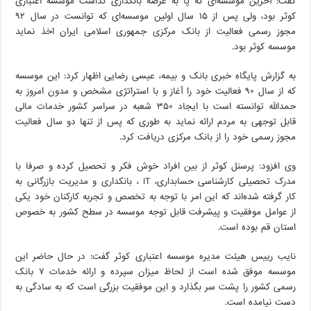
گفت: آخرین موسسه‌ای که پا به عرصه بانکداری گذاشت موسسه اعتباری
کوثر بود، ولی پس از ۱۵ سال اولین موسسه‌ای که توانست در سال ۹۲
مجوز رسمی فعالیت از بانک مرکزی جمهوری اسلامی ایران اخذ نماید
موسسه کوثر بود.
به گزارش پایگاه خبری بانک و بیمه، عیسی رضایی اظهار کرد: این موسسه
که از سال ۹۰ فعالیت خود را آغاز و با استراتژی مشخص و مدون امروز به
حمدالله توانسته است با ایجاد ۳۵۰ شعبه در سراسر کشور خدمات مالی
قابل توجهی به مردم ارائه نماید به طوری که پس از تنها دو سال فعالیت
مجوز رسمی خود را از بانک مرکزی دریافت کرد.
وی افزود: پرسنل کوثر از بین افراد خوش فکر و تحصیل کرده و صرفا با
مدرک تحصیلی کارشناسی حسابداری، IT ، بانکداری و مدیریت بازرگانی به
کار گرفته شده‌اند که این امر با توجه به تخصص و تجربه کارکنان خود یکی
از عوامل موفقیت و پیشرفت قابل توجه موسسه در سطح کشور به خصوص
استان قم بوده است.
نایب رییس هیئت مدیره موسسه اعتباری کوثر گفت: در حال حاضر این
موسسه موفق شده است از لحاظ میزان سپرده و ارائه خدمات ۷ بانک
رسمی کشور را پشت سر بگذارد و این موفقیت بزرگی است که به سادگی به
دست نیامده است.