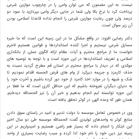
نیست. به این مضمون که می توان وامی را در چارچوب موازین شرعی
پرداخت کرد با نرخ بالا ولی شما در جایی دیگر وامی بپردازید با سود دو
درصد ولی چون رعایت موازین شرعی را انجام نداده قاعدتا اسلامی بودن
آن زیر سوال است.
دکتر رضایی افزود: در واقع مشکل ما در این زمینه این است که ما خبره
مسایل شرعی نیستیم و اجرا کننده استانداردها و قوانین هستیم لاجرم
خواست ما از مراجع محترم و آیات عظام ارائه الگوی عملی از بانکداری
اسلامی و تعریف استانداردها در این حوزه است و با توجه به توصیه های
موکدی که در دیدار با مراجع محترم در استان قم مطرح گردید نسبت به
حذف کارمزد و جریمه دیرکرد از وام های قرض الحسنه اقدام نمودیم تا
شک و شبهه را در موارد اخذ کامزد از خود دور کرده باشیم و آخرت خود را
به دنیای دیگران نفروخته باشیم که این حداقل کاری است که ما فعلا در
این حوزه توانسته ایم انجام بدهیم و خیر آن را نیز الحمدالله دیده‌ایم.
همان طور که وعده الهی در کوثر تحقق یافته است.
وی در خصوص تعامل موسسه با دولت تدبیر و امید در راستای سوق دادن
منابع کوثر به واحدهای تولیدی گفت: الحمدالله موسسه طی دو سال اخیر
این ابتکار را انجام داده که بسیار هم راضی هستیم و امیدواریم در این
زمینه نیز دین خود را نام خود ادا کرده و سبب رضایت بسیاری از واحد