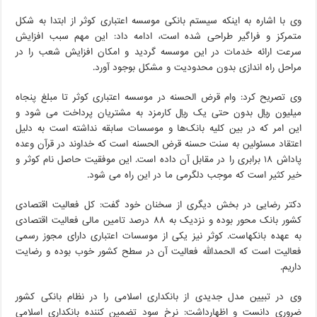
وی با اشاره به اینکه سیستم بانکی موسسه اعتباری کوثر از ابتدا به شکل
متمرکز و فراگیر طراحی شده است، ادامه داد: این مهم سبب افزایش
سرعت ارائه خدمات در این موسسه گردید و امکان افزایش شعب را در
مراحل راه اندازی بدون محدودیت و مشکل بوجود آورد.
وی تصریح کرد: وام قرض الحسنه در موسسه اعتباری کوثر تا مبلغ پنجاه
میلیون ریال بدون حتی یک ریال کارمزد به مشتریان پرداخت می شود و
این امر که در بین کلیه بانک‌ها و موسسات سابقه نداشته است به دلیل
اعتقاد مسئولین به سنت حسنه قرض الحسنه است که خداوند در قرآن وعده
پاداش ۱۸ برابری را در مقابل آن داده است. این موفقیت حاصل نام کوثر و
خیر کثیر است که موجب دلگرمی ما در این راه می شود.
دکتر رضایی در بخش دیگری از سخنان خود گفت: کل فعالیت اقتصادی
کشور بانک محور بوده و نزدیک به ۸۸ درصد تامین مالی فعالیت اقتصادی
به عهده بانکهاست. کوثر نیز یکی از موسسات اعتباری دارای مجوز رسمی
فعالیت است که الحمدالله فعالیت آن در سطح کشور خوب بوده و رضایت
داریم.
وی در تبیین مدل جدیدی از بانکداری اسلامی را در نظام بانکی کشور
ضروری دانست و اظهارداشت: نرخ سود تضمین کننده بانکداری اسلامی