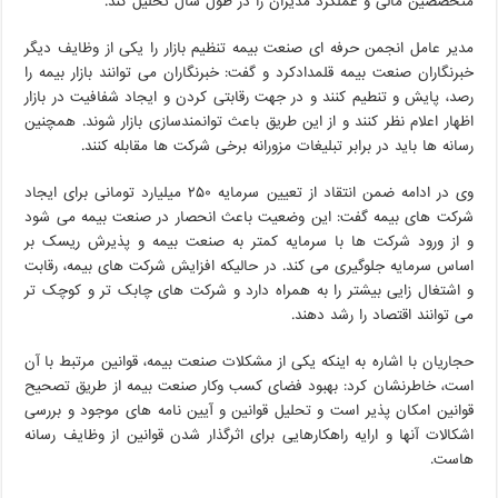
متخصصین مالی و عملکرد مدیران را در طول سال تحلیل کند.
مدیر عامل انجمن حرفه ای صنعت بیمه تنظیم بازار را یکی از وظایف دیگر
خبرنگاران صنعت بیمه قلمدادکرد و گفت: خبرنگاران می توانند بازار بیمه را
رصد، پایش و تنطیم کنند و در جهت رقابتی کردن و ایجاد شفافیت در بازار
اظهار اعلام نظر کنند و از این طریق باعث توانمندسازی بازار شوند. همچنین
رسانه ها باید در برابر تبلیغات مزورانه برخی شرکت ها مقابله کنند.
وی در ادامه ضمن انتقاد از تعیین سرمایه ۲۵۰ میلیارد تومانی برای ایجاد
شرکت های بیمه گفت: این وضعیت باعث انحصار در صنعت بیمه می شود
و از ورود شرکت ها با سرمایه کمتر به صنعت بیمه و پذیرش ریسک بر
اساس سرمایه جلوگیری می کند. در حالیکه افزایش شرکت های بیمه، رقابت
و اشتغال زایی بیشتر را به همراه دارد و شرکت های چابک تر و کوچک تر
می توانند اقتصاد را رشد دهند.
حجاریان با اشاره به اینکه یکی از مشکلات صنعت بیمه، قوانین مرتبط با آن
است، خاطرنشان کرد: بهبود فضای کسب وکار صنعت بیمه از طریق تصحیح
قوانین امکان پذیر است و تحلیل قوانین و آیین نامه های موجود و بررسی
اشکالات آنها و ارایه راهکارهایی برای اثرگذار شدن قوانین از وظایف رسانه
هاست.