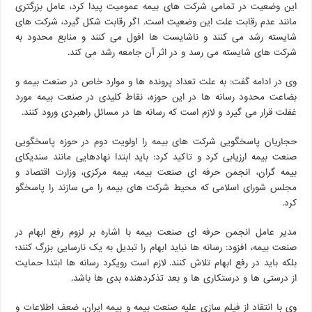
این وضعیت در تمامی شرکت های بیمه عمومیت پیدا کرد، عامل بزرگتری
مانند عدم رقابت علت این وضعیت است. اگر رقابت شکل گیرد، شرکت های
شایسته رشد می کنند و ناشایست ها افول می کنند و منابع محدود به
شرکت های شایسته می رسد و در اثر آن جامعه رشد می کند.
وی در ادامه گفت: به علت تعداد پرونده ها و موارد خاص در صنعت بیمه و
بضاعت محدود رسانه ها در این حوزه، نقاط کلیدی در صنعت بیمه مورد
غفلت قرار می گیرد و لازم است که رسانه ها در مسائل راهبردی ورود کنند.
حجاریان پاسخگویی شرکت های بیمه را اولویت دوم در حوزه پاسخگویی
صنعت بیمه ارزیابی کرد و تاکید کرد: باید ابتدا نهادهایی مانند سندیکای
بیمه گران، انجمن حرفه ای صنعت بیمه، بیمه مرکزی، وزارت اقتصاد و
مجلس شورای اسلامی که محیط شرکت های بیمه را می سازند را پاسخگو
کرد.
مدیر عامل انجمن حرفه ای صنعت بیمه با اشاره بر لزوم رفع ابهام در
صنعت بیمه، افزود: رسانه ها نباید ابهام را تبدیل به یک نارسایی بزرگ کنند؛
بلکه باید در رفع ابهام تلاش کنند. لازم است رویکرد رسانه ها ابتدا حمایت
از درستی ها و درستکاری ها و بعد تذکردهنده بدی ها باشد.
وی با انتقاد از فیلم سازی علیه صنعت بیمه و بیمه ایران، ضعف اطلاعات و