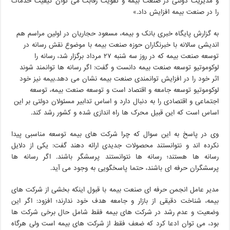
و مدیریت دولتی در صنعت بیمه و تقویت رقابت می توان کیفیت خدمات
را در صنعت بیمه افزایش داد.»
به گزارش پایگاه خبری بانک و بیمه، مسعود حجاریان در اولین مراسم هم
اندیشی سالانه با خبرنگاران حوزه صنعت بیمه با موضوع نقش رسانه در
توسعه صنعت بیمه که در روز سه شنبه ۲۷ مرداد برگزار شد، رسانه را
لوکوموتیو توسعه صنعت بیمه دانست و گفت: اگر رسانه ها توانمند شوند
اثر خود را در افزایش توانمندی صنعت بیمه نشان می دهد.بیمه نیز خود
لوکوموتیو توسعه جامعه و اقتصاد است و توسعه صنعت بیمه، توسعه
اجتماعی و اقتصادی را به دنبال دارد و اساس تدابیر مسئولان دولتی بر این
اساس است که این قبیل محرک ها راه اندازی شده و کشور رشد کند.
وی در پاسخ به این سوال که چرا شرکت های بیمه توسعه مناسبی پیدا
نکرده اند و نتوانستند محصولات جدیدی ارائه دهند گفت: یکی از دلایل
رسانه ها هستند؛ رسانه ها نتوانستند پرسشگر باشند. اگر رسانه ها
پرسشگران حرفه ای باشند، حتما پاسخگویی به وجود می آید.
مدیر عامل انجمن حرفه ای صنعت بیمه با قبول اینکه بخشی از شرکت های
بیمه، شناخت دقیقی از بازار و جامعه هدف خود ندارند؛ افزود: اگر این
وضعیت و عدم رشد در شرکت های بیمه فقط شامل حال برخی شرکت ها
بود، می توان ادعا کرد که ضعف فقط از شرکت های بیمه است ولی هرگاه