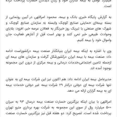
میلیارد تومان به بیمه گذاران خود و زیان دیدگان خسارت پرداخت کرده
است.
به گزارش پایگاه خبری بانک و بیمه، محمود امراللهی در آیین رونمایی از
بسته بیمه‌ای حمایتی صنایع کوچک وابسته به سازمان صنایع کوچک و
شهرک های صنعتی با تبریک روز خبرنگار به فعالان عرصه خبر، افزود: بلایای
وحوادث طبیعی خبر نمی کنند و بهتر است قبل از آغازهر فعالیت جان
واموال خود را بیمه کنیم.
وی با اشاره به اینکه بیمه ایران بنیانگذار صنعت بیمه درکشوراست ادامه
داد: صنعت بیمه با بیمه ایران درکشورشکل گرفت و سازمان های بیمه ای
ازجمله تامین اجتماعی،خدمات درمانی و بیمه مرکزی از درون این مجموعه
بوجود آمده اند.
مدیرعامل بیمه ایران ادامه داد: هم اکنون نیز این شرکت بیمه ای به عنوان
تنها شرکت بیمه ای دولتی درکنار ۲۹ شرکت بیمه غیر دولتی خدمات بیمه
ای به بیمه گزاران ارائه می دهد.
امراللهی با بیان اینکه بزرگترین خسارت صنعت بیمه درسال ۹۳ به میزان
۵۰۰ میلیارد ریال از سوی این مجموعه به شرکت بهره برداری مترو تهران
پرداخت شده است، تصریح کرد: دو هفته قبل نیز بزرگترین خسارت صنعت