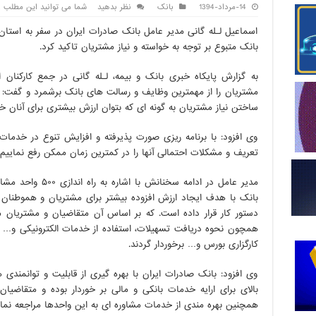
14-مرداد-1394
بانک
نظر بدهید
شما می توانید این مطلب را در 2 دقیقه و 30 ثانیه
​اسماعیل لـله گانی مدیر عامل بانک صادرات ایران در سفر به استا
بانک متبوع بر توجه به خواسته و نیاز مشتریان تاکید کرد.
به گزارش پایکاه خبری بانک و بیمه، لـله گانی در جمع کارکنان
مشتریان را از مهمترین وظایف و رسالت های بانک برشمرد و گفت: ارای
ساختن نیاز مشتریان به گونه ای که بتوان ارزش بیشتری برای آنان خل
وی افزود: با برنامه ریزی صورت پذیرفته و افزایش تنوع در خدم
تعریف و مشکلات احتمالی آنها را در کمترین زمان ممکن رفع نماییم.
مدیر عامل در ادامه س
دستور کار قرار داده است. که بر اساس آن متقاضیان و مشتریان می
همچون نحوه دریافت تسهیلات، استفاده از خدمات الکترونیکی و… از
کارگزاری بورس و… برخوردار گردند.
وی افزود: بانک صادرات ایران با بهره گیری از قابلیت و توانمندی
بالای برای ارایه خدمات بانکی و مالی بر خوردار بوده و متقاضیان
همچنین بهره مندی از خدمات مشاوره ای به این واحدها مراجعه نمای