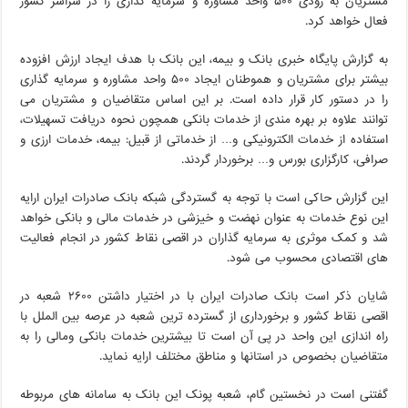
مشتریان به زودی ۵٠٠ واحد مشاوره و سرمایه گذاری را در سراسر کشور
فعال خواهد کرد.
به گزارش پایگاه خبری بانک و بیمه، این بانک با هدف ایجاد ارزش افزوده
بیشتر برای مشتریان و هموطنان ایجاد ۵٠٠ واحد مشاوره و سرمایه گذاری
را در دستور کار قرار داده است. بر این اساس متقاضیان و مشتریان می
توانند علاوه بر بهره مندی از خدمات بانکی همچون نحوه دریافت تسهیلات،
استفاده از خدمات الکترونیکی و… از خدماتی از قبیل: بیمه، خدمات ارزی و
صرافی، کارگزاری بورس و… برخوردار گردند.
این گزارش حاکی است با توجه به گستردگی شبکه بانک صادرات ایران ارایه
این نوع خدمات به عنوان نهضت و خیزشی در خدمات مالی و بانکی خواهد
شد و کمک موثری به سرمایه گذاران در اقصی نقاط کشور در انجام فعالیت
های اقتصادی محسوب می شود.
شایان ذکر است بانک صادرات ایران با در اختیار داشتن ٢۶٠٠ شعبه در
اقصی نقاط کشور و برخورداری از گسترده ترین شعبه در عرصه بین الملل با
راه اندازی این واحد در پی آن است تا بیشترین خدمات بانکی ومالی را به
متقاضیان بخصوص در استانها و مناطق مختلف ارایه نماید.
گفتنی است در نخستین گام، شعبه پونک این بانک به سامانه های مربوطه